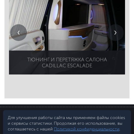
ТЮНИНГ И ПЕРЕТЯЖКА САЛОНА
CADILLAC ESCALADE
© 2007–2026 "Art-Liga"
Для улучшения работы сайта мы применяем файлы cookies
и сервисы статистики. Продолжая его использование, вы
109029
,
г. Москва
ул. Средняя Калитниковская д. 28, стр. 2
соглашаетесь с нашей
Политикой конфиденциальности
.