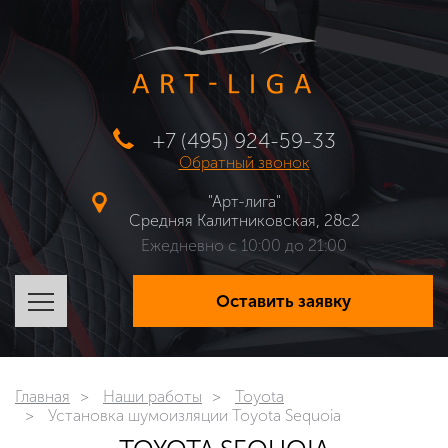
+7 (495) 924-59-33
Обратный звонок
"Арт-лига"
Средняя Калитниковская, 28с2
Ежедневно с 10:00 до 21:00
Оставить заявку
Главная
Наши работы
Toyota
Установка шумоизляции Toyota Sequoia