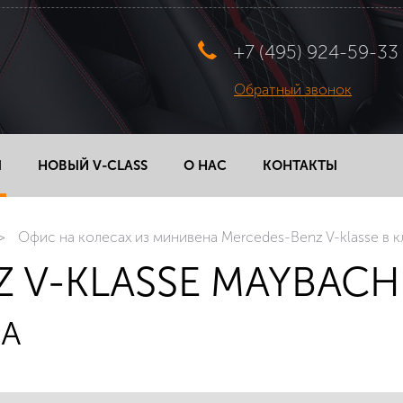
+7 (495) 924-59-33
Обратный звонок
Ы
НОВЫЙ V-CLASS
О НАС
КОНТАКТЫ
Офис на колесах из минивена Mercedes-Benz V-klasse в 
 V-KLASSE MAYBACH
А