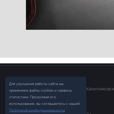
© 2007–2026 "Art-Liga"
Для улучшения работы сайта мы
109029
,
г. Москва
ул. Средняя Калитниковска
применяем файлы cookies и сервисы
статистики. Продолжая его
+7 (495) 924-59-33
использование, вы соглашаетесь с нашей
Обратный звонок
Политикой конфиденциальности
.