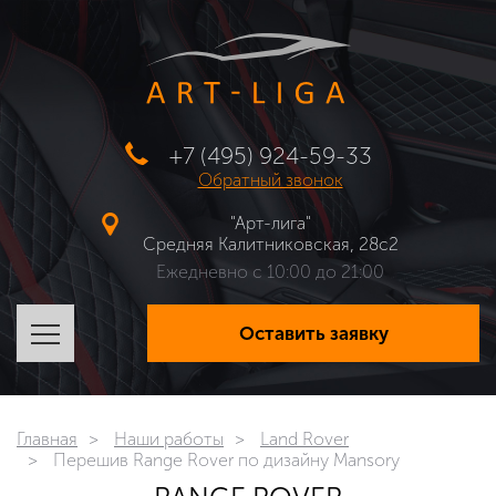
+7 (495) 924-59-33
Обратный звонок
"Арт-лига"
Средняя Калитниковская, 28с2
Ежедневно с 10:00 до 21:00
Оставить заявку
Главная
Наши работы
Land Rover
Перешив Range Rover по дизайну Mansory