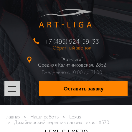
+7 (495) 924-59-33
Обратный звонок
"Арт-лига"
Средняя Калитниковская, 28с2
Ежедневно с 10:00 до 21:00
Оставить заявку
Главная
Наши работы
Lexus
Дизайнерский перешив салона Lexus LX570